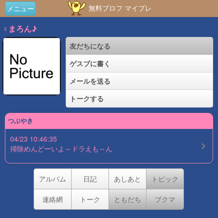
無料プロフ マイプレ
メニュー
♀まろん♪
友だちになる
ゲスブに書く
メールを送る
トークする
つぶやき
04/23 10:46:35
掃除めんどーいよ～ドラえも～ん
アルバム
日記
あしあと
トピック
連絡網
トーク
ともだち
ブクマ