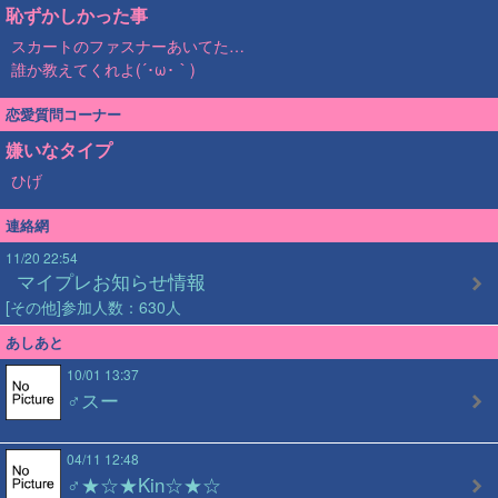
恥ずかしかった事
スカートのファスナーあいてた…
誰か教えてくれよ(´･ω･｀)
恋愛質問コーナー
嫌いなタイプ
ひげ
連絡網
11/20 22:54
マイプレお知らせ情報
[その他]参加人数：630人
あしあと
10/01 13:37
♂スー
04/11 12:48
♂★☆★Kin☆★☆