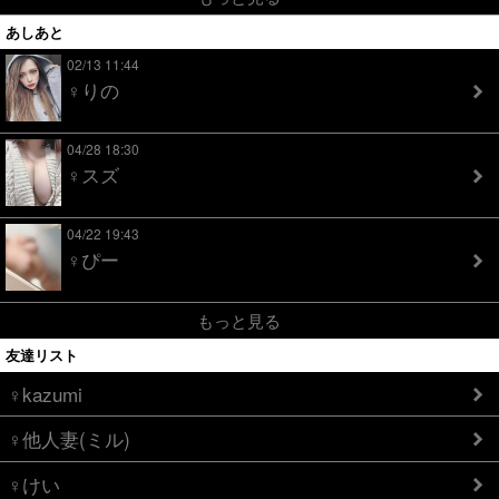
あしあと
02/13 11:44
♀りの
04/28 18:30
♀スズ
04/22 19:43
♀ぴー
もっと見る
友達リスト
♀kazumi
♀他人妻(ミル)
♀けい