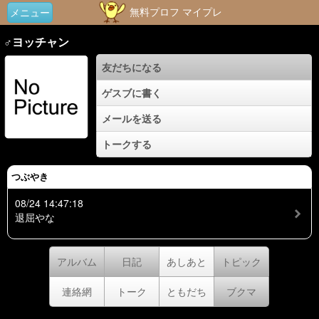
無料プロフ マイプレ
メニュー
♂ヨッチャン
友だちになる
ゲスブに書く
メールを送る
トークする
つぶやき
08/24 14:47:18
退屈やな
アルバム
日記
あしあと
トピック
連絡網
トーク
ともだち
ブクマ