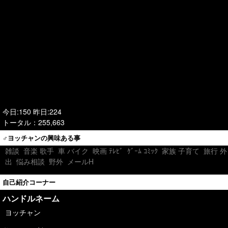
今日:150 昨日:224
トータル：255,663
♂ヨッチャンの興味ある事
雑談
音楽 歌手
車 バイク
映画 ﾃﾚﾋﾞ
ｹﾞｰﾑ ｺﾐｯｸ
家族 子育て
旅行 外
出
悩み相談
野外
メールH
自己紹介コーナー
ハンドルネーム
ヨッチャン