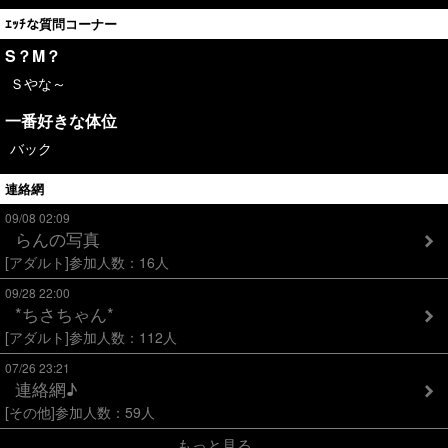
ｴｯﾁな質問コーナー
S？M？
Ｓやな～
一番好きな体位
バック
連絡網
09/08 02:09
らんの写真
[アダルト]参加人数：16人
09/28 22:00
*ちさちゃん*
[アダルト]参加人数：112人
07/26 23:21
連絡網♪
[その他]参加人数：59人
もっと見る