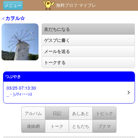
無料プロフ マイプレ
メニュー
♂カヲル☆
友だちになる
ゲスブに書く
メールを送る
トークする
つぶやき
03/25 07:13:30
_・)ﾉﾃｨｰｰｰｯｽ
アルバム
日記
あしあと
トピック
連絡網
トーク
ともだち
ブクマ