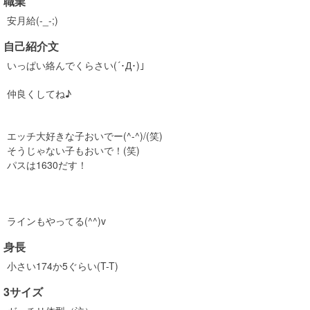
職業
安月給(-_-;)
自己紹介文
いっぱい絡んでくらさい(´･Д･)」
仲良くしてね♪
エッチ大好きな子おいでー(^-^)/(笑)
そうじゃない子もおいで！(笑)
パスは1630だす！
ラインもやってる(^^)v
身長
小さい174か5ぐらい(T-T)
3サイズ