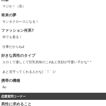
マジか！（笑）
将来の夢
サンタクロースになる！
ファッション何系?
何でも着る！
仕事だからね♪
好きな異性のタイプ
エロくて優しくて巨乳気味のこ♪あと笑顔が可愛い子かな^ ^
あと見守ってくれる人かな( ´ ▽ ` )ﾉ
携帯の機種
Au
恋愛質問コーナー
異性に求めること