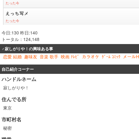
今日:130 昨日:140
トータル：124,148
♂寂しがりや！の興味ある事
恋愛 結婚
趣味友
音楽 歌手
映画 ﾃﾚﾋﾞ
カラオケ
ｹﾞｰﾑ ｺﾐｯｸ
メールH
自己紹介コーナー
ハンドルネーム
寂しがりや！
住んでる所
東京
市町村名
秘密