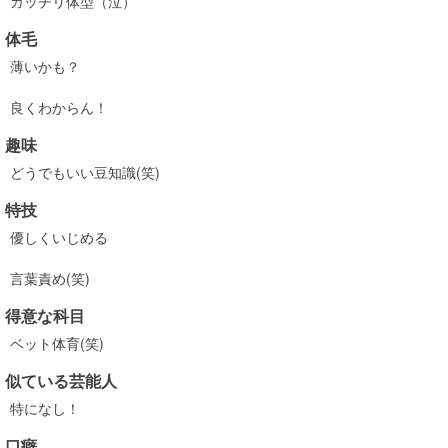
ガッチリ体型（泣）
体毛
薄いかも？
良くわからん！
趣味
どうでもいい豆知識(笑)
特技
優しくいじめる
言葉責め(笑)
得意な科目
ベット体育(笑)
似ている芸能人
特になし！
口癖