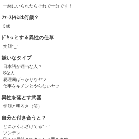
一緒にいられたらそれで十分です！
ﾌｧｰｽﾄｷｽは何歳？
3歳
ﾄﾞｷっとする異性の仕草
笑顔^_^
嫌いなタイプ
日本語が適当な人？
Sな人
屁理屈ばっかりなヤツ
仕事をキチンとやらないヤツ
異性を落とす武器
笑顔と明るさ（笑）
自分と付き合うと？
とにかくふざけてる^ - ^
ツンデレ