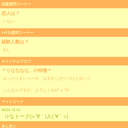
恋愛質問コーナー
恋人は？
いない
ｴｯﾁな質問コーナー
経験人数は？
6人
オリジナルプロフ
＊りなななな。の特徴＊
おっとりまいぺーす、はずかしがりでひとみしり
こんなんですが、よろしくねU^ェ^U
マイトピック
06/04 10:13
りなトーク(=´∀｀)人(´∀｀=)
あしあと