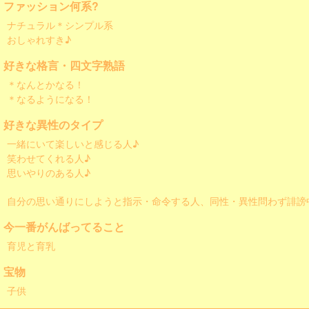
ファッション何系?
ナチュラル＊シンプル系
おしゃれすき♪
好きな格言・四文字熟語
＊なんとかなる！
＊なるようになる！
好きな異性のタイプ
一緒にいて楽しいと感じる人♪
笑わせてくれる人♪
思いやりのある人♪
自分の思い通りにしようと指示・命令する人、同性・異性問わず誹謗
今一番がんばってること
育児と育乳
宝物
子供