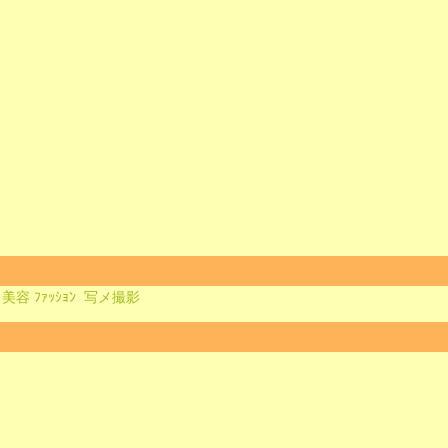
美容 ﾌｧｯｼｮﾝ
写メ撮影