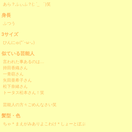
あら？ふぃふ？(; ´_ゝ`)笑
身長
ふつう
3サイズ
ひんにゅ(*´･ω･｡)
似ている芸能人
言われた事あるのは…
持田香織さん
一青窈さん
矢田亜希子さん
松下奈緒さん
トータス松本さん！笑
芸能人の方々ごめんなさい笑
髪型・色
ちゃ＊まえがみありよこわけ＊しょーとぼぶ