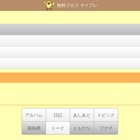
無料プロフ マイプレ
アルバム
日記
あしあと
トピック
連絡網
トーク
ともだち
ブクマ