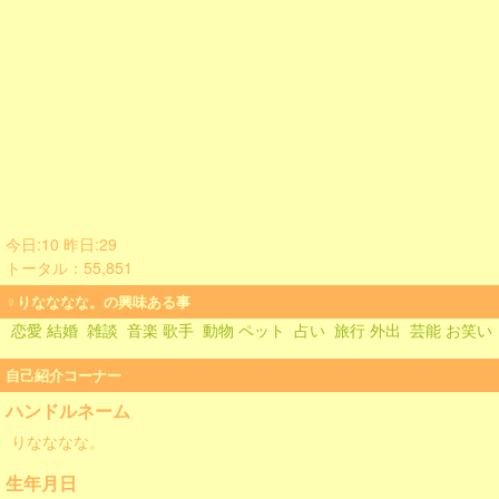
今日:10 昨日:29
トータル：55,851
♀りなななな。の興味ある事
恋愛 結婚
雑談
音楽 歌手
動物 ペット
占い
旅行 外出
芸能 お笑い
自己紹介コーナー
ハンドルネーム
りなななな。
生年月日