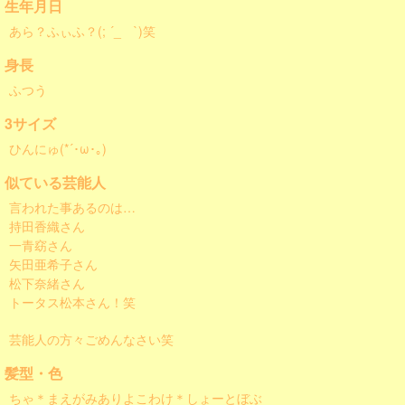
生年月日
あら？ふぃふ？(; ´_ゝ`)笑
身長
ふつう
3サイズ
ひんにゅ(*´･ω･｡)
似ている芸能人
言われた事あるのは…
持田香織さん
一青窈さん
矢田亜希子さん
松下奈緒さん
トータス松本さん！笑
芸能人の方々ごめんなさい笑
髪型・色
ちゃ＊まえがみありよこわけ＊しょーとぼぶ