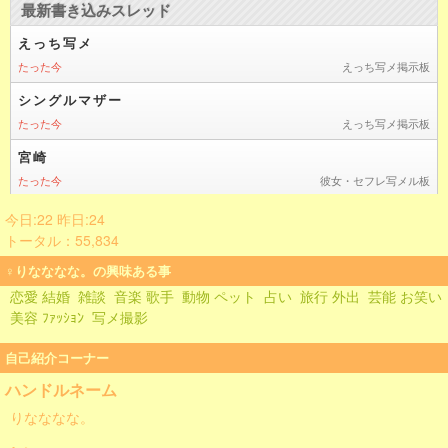
今日:22 昨日:24
トータル：55,834
♀りなななな。の興味ある事
恋愛 結婚
雑談
音楽 歌手
動物 ペット
占い
旅行 外出
芸能 お笑い
美容 ﾌｧｯｼｮﾝ
写メ撮影
自己紹介コーナー
ハンドルネーム
りなななな。