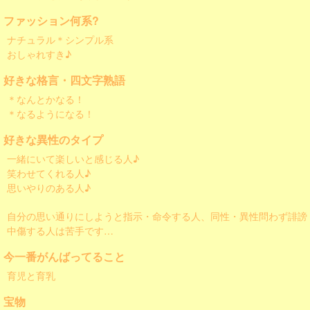
ファッション何系?
ナチュラル＊シンプル系
おしゃれすき♪
好きな格言・四文字熟語
＊なんとかなる！
＊なるようになる！
好きな異性のタイプ
一緒にいて楽しいと感じる人♪
笑わせてくれる人♪
思いやりのある人♪
自分の思い通りにしようと指示・命令する人、同性・異性問わず誹謗
中傷する人は苦手です…
今一番がんばってること
育児と育乳
宝物