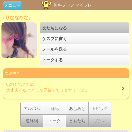
無料プロフ マイプレ
メニュー
♀りなななな。
友だちになる
ゲスブに書く
メールを送る
トークする
つぶやき
02/11 13:14:25
大丈夫かな？どうか元気でありますように…
アルバム
日記
あしあと
トピック
連絡網
トーク
ともだち
ブクマ