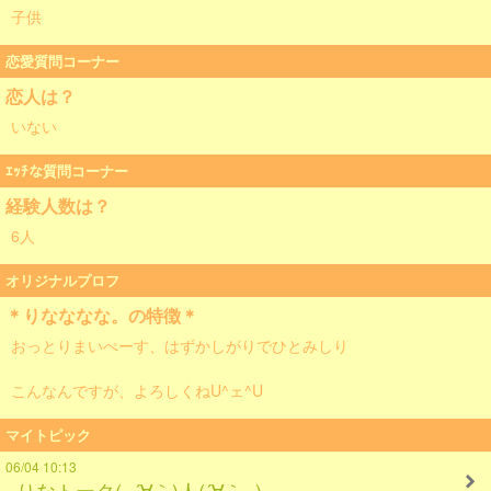
子供
恋愛質問コーナー
恋人は？
いない
ｴｯﾁな質問コーナー
経験人数は？
6人
オリジナルプロフ
＊りなななな。の特徴＊
おっとりまいぺーす、はずかしがりでひとみしり
こんなんですが、よろしくねU^ェ^U
マイトピック
06/04 10:13
りなトーク(=´∀｀)人(´∀｀=)