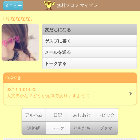
無料プロフ マイプレ
メニュー
♀りなななな。
友だちになる
ゲスブに書く
メールを送る
トークする
つぶやき
02/11 13:14:25
大丈夫かな？どうか元気でありますように…
アルバム
日記
あしあと
トピック
連絡網
トーク
ともだち
ブクマ