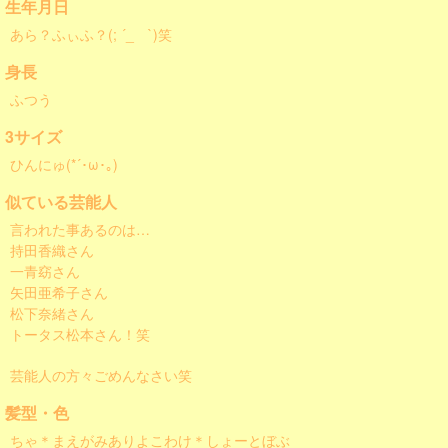
生年月日
あら？ふぃふ？(; ´_ゝ`)笑
身長
ふつう
3サイズ
ひんにゅ(*´･ω･｡)
似ている芸能人
言われた事あるのは…
持田香織さん
一青窈さん
矢田亜希子さん
松下奈緒さん
トータス松本さん！笑
芸能人の方々ごめんなさい笑
髪型・色
ちゃ＊まえがみありよこわけ＊しょーとぼぶ