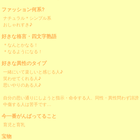
ファッション何系?
ナチュラル＊シンプル系
おしゃれすき♪
好きな格言・四文字熟語
＊なんとかなる！
＊なるようになる！
好きな異性のタイプ
一緒にいて楽しいと感じる人♪
笑わせてくれる人♪
思いやりのある人♪
自分の思い通りにしようと指示・命令する人、同性・異性問わず誹謗
中傷する人は苦手です…
今一番がんばってること
育児と育乳
宝物