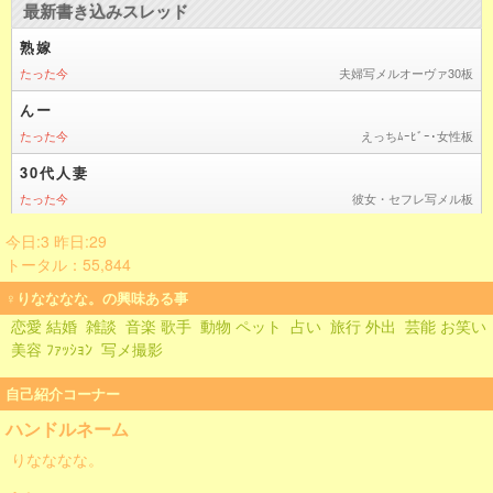
今日:3 昨日:29
トータル：55,844
♀りなななな。の興味ある事
恋愛 結婚
雑談
音楽 歌手
動物 ペット
占い
旅行 外出
芸能 お笑い
美容 ﾌｧｯｼｮﾝ
写メ撮影
自己紹介コーナー
ハンドルネーム
りなななな。