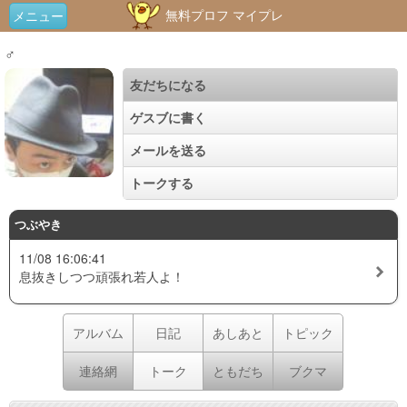
無料プロフ マイプレ
メニュー
♂
友だちになる
ゲスブに書く
メールを送る
トークする
つぶやき
11/08 16:06:41
息抜きしつつ頑張れ若人よ！
アルバム
日記
あしあと
トピック
連絡網
トーク
ともだち
ブクマ