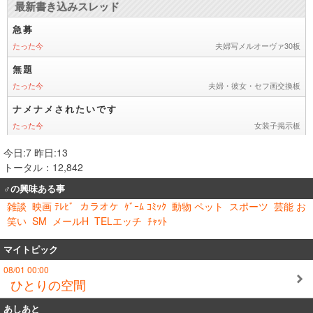
今日:7 昨日:13
トータル：12,842
♂の興味ある事
雑談
映画 ﾃﾚﾋﾞ
カラオケ
ｹﾞｰﾑ ｺﾐｯｸ
動物 ペット
スポーツ
芸能 お
笑い
SM
メールH
TELエッチ
ﾁｬｯﾄ
マイトピック
08/01 00:00
ひとりの空間
あしあと