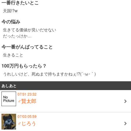
一番行きたいとこ
天国!?w
今の悩み
生きてる価値が見いだせない
だったっけか…
今一番がんばってること
生きること
100万円もらったら？
うれしいけど、死ぬまで持ちますかねぇ!?(´･ω･｀)
あしあと
07/31 23:32
♂賢太郎
07/03 05:59
♂じろう