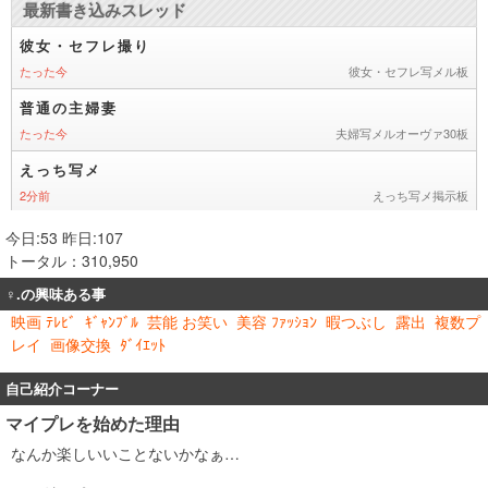
今日:53 昨日:107
トータル：310,950
♀.の興味ある事
映画 ﾃﾚﾋﾞ
ｷﾞｬﾝﾌﾞﾙ
芸能 お笑い
美容 ﾌｧｯｼｮﾝ
暇つぶし
露出
複数プ
レイ
画像交換
ﾀﾞｲｴｯﾄ
自己紹介コーナー
マイプレを始めた理由
なんか楽しいいことないかなぁ…