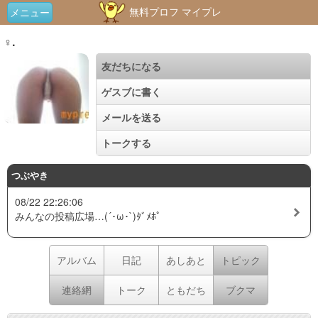
無料プロフ マイプレ
メニュー
♀.
友だちになる
ゲスブに書く
メールを送る
トークする
つぶやき
08/22 22:26:06
みんなの投稿広場…(´･ω･`)ﾀﾞﾒﾎﾟ
アルバム
日記
あしあと
トピック
連絡網
トーク
ともだち
ブクマ