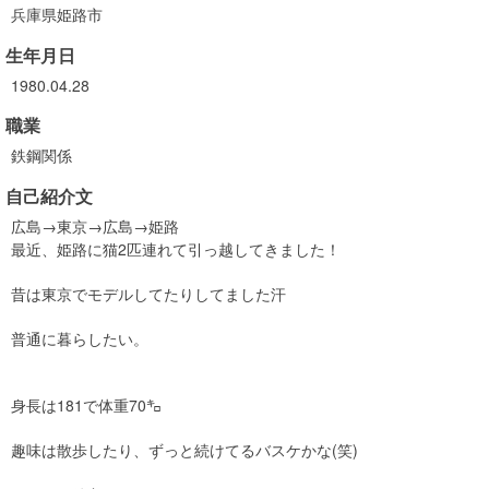
兵庫県姫路市
生年月日
1980.04.28
職業
鉄鋼関係
自己紹介文
広島→東京→広島→姫路
最近、姫路に猫2匹連れて引っ越してきました！
昔は東京でモデルしてたりしてました汗
普通に暮らしたい。
身長は181で体重70㌔
趣味は散歩したり、ずっと続けてるバスケかな(笑)