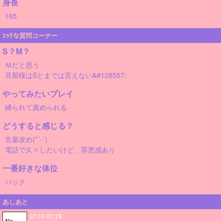
身長
165
ｴｯﾁな質問コーナー
S？M？
Ｍだと思う
旦那様はSとまでは言えない&#128557;
やってみたいプレイ
縛られて責められる
どうすると感じる？
言葉攻め(*´-`)
電話で久々したいけど、罪悪感あり
一番好きな体位
バック
あしあと
07/14 07:19