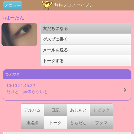
無料プロフ マイプレ
メニュー
♀はーたん
友だちになる
ゲスブに書く
メールを送る
トークする
つぶやき
10/10 21:45:32
だけど、頑張らないと
アルバム
日記
あしあと
トピック
連絡網
トーク
ともだち
ブクマ