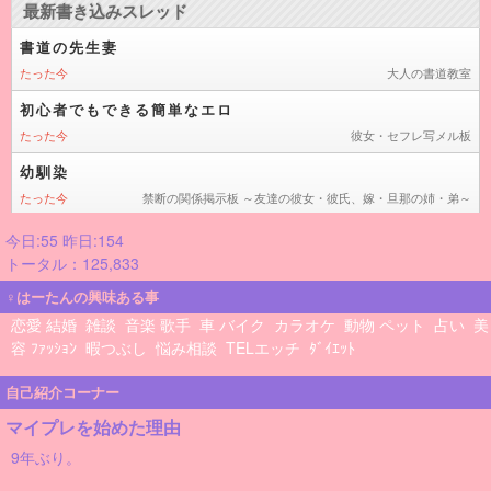
今日:55 昨日:154
トータル：125,833
♀はーたんの興味ある事
恋愛 結婚
雑談
音楽 歌手
車 バイク
カラオケ
動物 ペット
占い
美
容 ﾌｧｯｼｮﾝ
暇つぶし
悩み相談
TELエッチ
ﾀﾞｲｴｯﾄ
自己紹介コーナー
マイプレを始めた理由
9年ぶり。