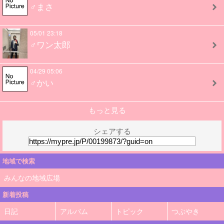
♂まさ
05/01 23:18
♂ワン太郎
04/29 05:06
♂かい
もっと見る
シェアする
地域で検索
みんなの地域広場
新着投稿
日記
アルバム
トピック
つぶやき