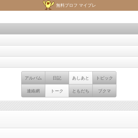
無料プロフ マイプレ
アルバム
日記
あしあと
トピック
連絡網
トーク
ともだち
ブクマ