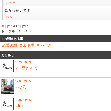
今日:114 昨日:97
トータル：105,102
♂の興味ある事
恋愛 結婚
音楽 歌手
車 バイク
あしあと
06/22 10:53
♀
雪だるま
02/04 23:55
♂ひろ
06/02 22:25
♂kiki