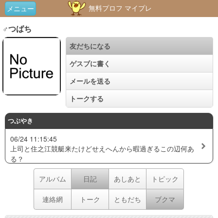
無料プロフ マイプレ
メニュー
♂つばち
友だちになる
ゲスブに書く
メールを送る
トークする
つぶやき
06/24 11:15:45
上司と住之江競艇来たけどせえへんから暇過ぎるこの辺何あ
る？
アルバム
日記
あしあと
トピック
連絡網
トーク
ともだち
ブクマ