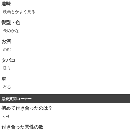
趣味
映画とかよく見る
髪型・色
長めかな
お酒
のむ
タバコ
吸う
車
有る！
恋愛質問コーナー
初めて付き合ったのは？
小4
付き合った異性の数