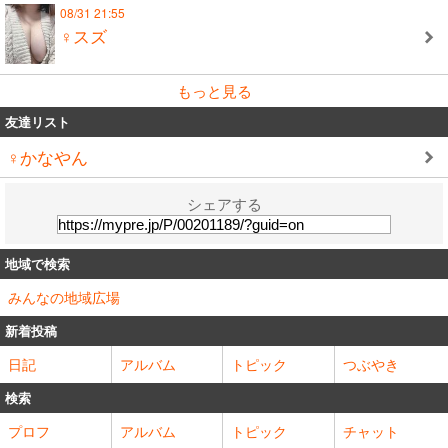
08/31 21:55
♀スズ
もっと見る
友達リスト
♀かなやん
シェアする
地域で検索
みんなの地域広場
新着投稿
日記
アルバム
トピック
つぶやき
検索
プロフ
アルバム
トピック
チャット