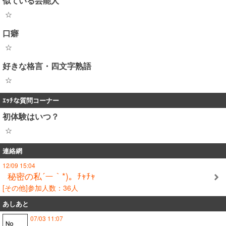
似ている芸能人
☆
口癖
☆
好きな格言・四文字熟語
☆
ｴｯﾁな質問コーナー
初体験はいつ？
☆
連絡網
12/09 15:04
秘密の私´ー｀*)。ﾁｬﾁｬ
[その他]参加人数：36人
あしあと
07/03 11:07