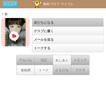
無料プロフ マイプレ
メニュー
♀☆
友だちになる
ゲスブに書く
メールを送る
トークする
アルバム
日記
あしあと
トピック
連絡網
トーク
ともだち
ブクマ