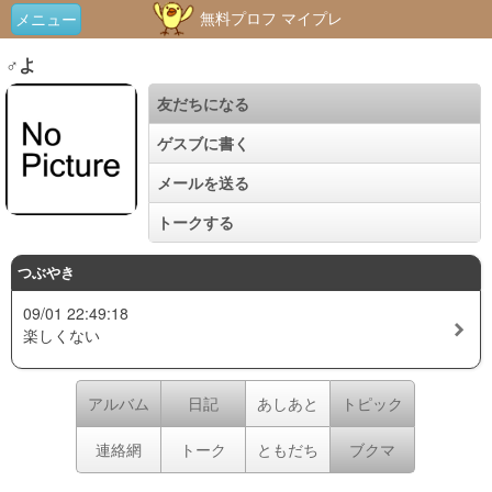
無料プロフ マイプレ
メニュー
♂よ
友だちになる
ゲスブに書く
メールを送る
トークする
つぶやき
09/01 22:49:18
楽しくない
アルバム
日記
あしあと
トピック
連絡網
トーク
ともだち
ブクマ