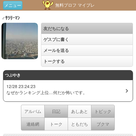
無料プロフ マイプレ
メニュー
♂ｻﾗﾘｰﾏﾝ
友だちになる
ゲスブに書く
メールを送る
トークする
つぶやき
12/28 23:24:23
なぜかランキング上位…何だか怖いです。
アルバム
日記
あしあと
トピック
連絡網
トーク
ともだち
ブクマ