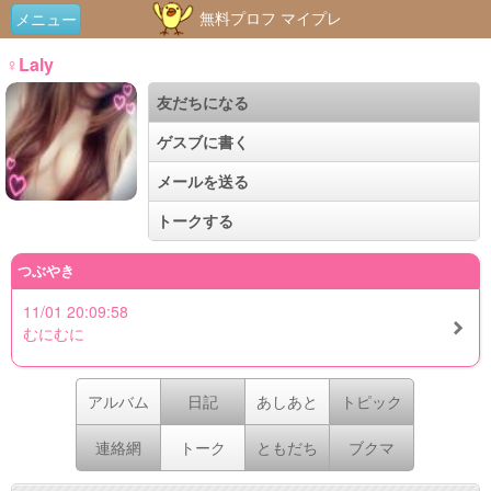
無料プロフ マイプレ
メニュー
♀Laly
友だちになる
ゲスブに書く
メールを送る
トークする
つぶやき
11/01 20:09:58
むにむに
アルバム
日記
あしあと
トピック
連絡網
トーク
ともだち
ブクマ