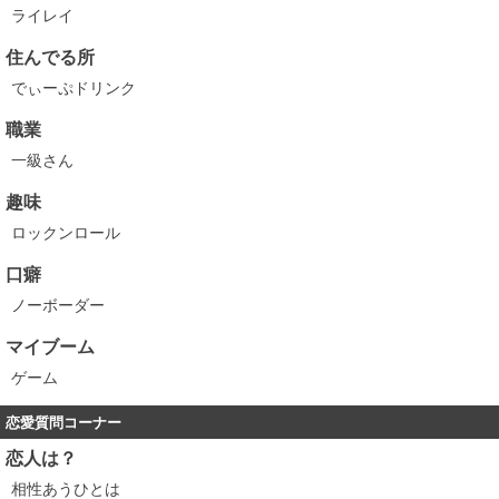
ライレイ
住んでる所
でぃーぷドリンク
職業
一級さん
趣味
ロックンロール
口癖
ノーボーダー
マイブーム
ゲーム
恋愛質問コーナー
恋人は？
相性あうひとは