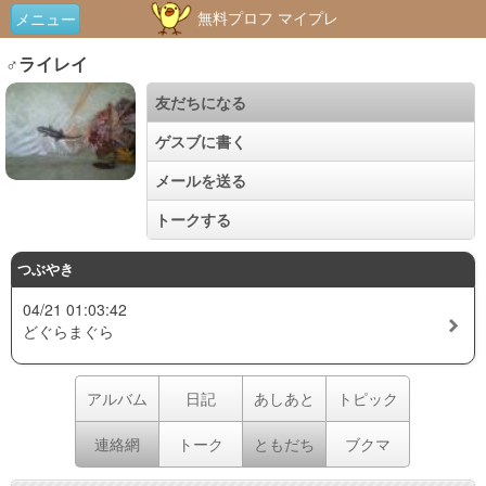
無料プロフ マイプレ
メニュー
♂ライレイ
友だちになる
ゲスブに書く
メールを送る
トークする
つぶやき
04/21 01:03:42
どぐらまぐら
アルバム
日記
あしあと
トピック
連絡網
トーク
ともだち
ブクマ