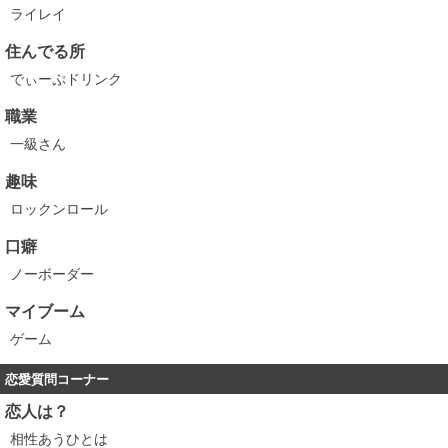
ライレイ
住んでる所
でぃーぷドリンク
職業
一級さん
趣味
ロックンロール
口癖
ノーボーダー
マイブーム
ゲーム
恋愛質問コーナー
恋人は？
相性あうひとは