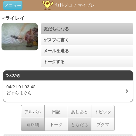
無料プロフ マイプレ
メニュー
♂ライレイ
友だちになる
ゲスブに書く
メールを送る
トークする
つぶやき
04/21 01:03:42
どぐらまぐら
アルバム
日記
あしあと
トピック
連絡網
トーク
ともだち
ブクマ