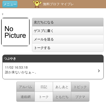
無料プロフ マイプレ
メニュー
♀
友だちになる
ゲスブに書く
メールを送る
トークする
つぶやき
11/02 16:53:18
誰か来ないかなぁ～。
アルバム
日記
あしあと
トピック
連絡網
トーク
ともだち
ブクマ