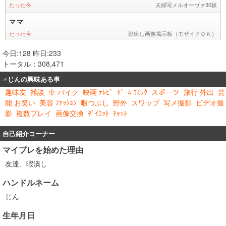
今日:128 昨日:233
トータル：308,471
♂じんの興味ある事
趣味友
雑談
車 バイク
映画 ﾃﾚﾋﾞ
ｹﾞｰﾑ ｺﾐｯｸ
スポーツ
旅行 外出
芸
能 お笑い
美容 ﾌｧｯｼｮﾝ
暇つぶし
野外
スワップ
写メ撮影
ビデオ撮
影
複数プレイ
画像交換
ﾀﾞｲｴｯﾄ
ﾁｬｯﾄ
自己紹介コーナー
マイプレを始めた理由
友達、暇潰し
ハンドルネーム
じん
生年月日