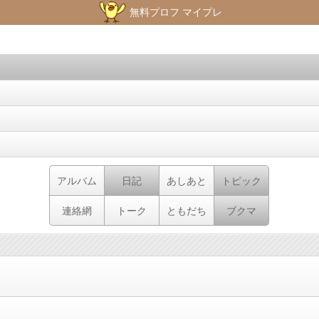
無料プロフ マイプレ
アルバム
日記
あしあと
トピック
連絡網
トーク
ともだち
ブクマ