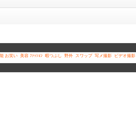
能 お笑い
美容 ﾌｧｯｼｮﾝ
暇つぶし
野外
スワップ
写メ撮影
ビデオ撮影