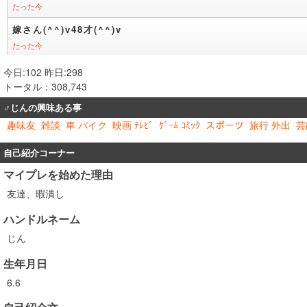
今日:102 昨日:298
トータル：308,743
♂じんの興味ある事
趣味友
雑談
車 バイク
映画 ﾃﾚﾋﾞ
ｹﾞｰﾑ ｺﾐｯｸ
スポーツ
旅行 外出
芸
自己紹介コーナー
マイプレを始めた理由
友達、暇潰し
ハンドルネーム
じん
生年月日
6.6