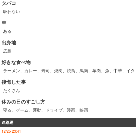
タバコ
吸わない
車
ある
出身地
広島
好きな食べ物
ラーメン、カレー、寿司、焼肉、焼鳥、馬肉、羊肉、魚、中華、イタ
後悔した事
たくさん
休みの日のすごし方
寝る、ゲーム、運動、ドライブ、漫画、映画
連絡網
12/25 23:41