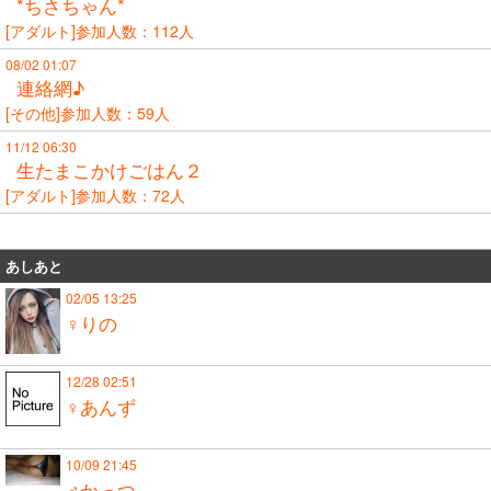
*ちさちゃん*
[アダルト]参加人数：112人
08/02 01:07
連絡網♪
[その他]参加人数：59人
11/12 06:30
生たまこかけごはん２
[アダルト]参加人数：72人
あしあと
02/05 13:25
♀りの
12/28 02:51
♀あんず
10/09 21:45
♂かっつ