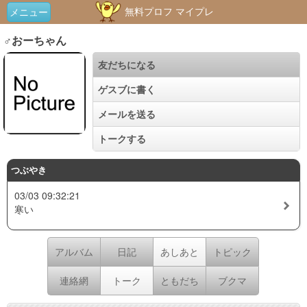
無料プロフ マイプレ
メニュー
♂おーちゃん
友だちになる
ゲスブに書く
メールを送る
トークする
つぶやき
03/03 09:32:21
寒い
アルバム
日記
あしあと
トピック
連絡網
トーク
ともだち
ブクマ