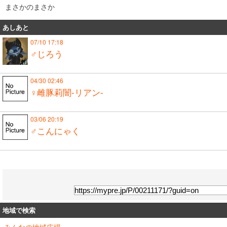
まさかのまさか
あしあと
07/10 17:18
♂じろう
04/30 02:46
♀雌豚莉闇-リアン-
03/06 20:19
♂こんにゃく
地域で検索