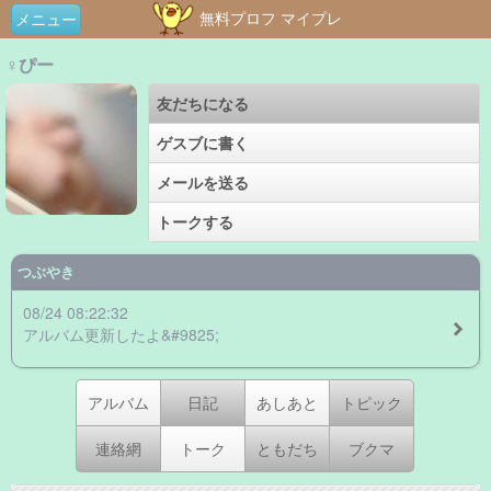
無料プロフ マイプレ
メニュー
♀ぴー
友だちになる
ゲスブに書く
メールを送る
トークする
つぶやき
08/24 08:22:32
アルバム更新したよ&#9825;
アルバム
日記
あしあと
トピック
連絡網
トーク
ともだち
ブクマ