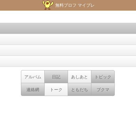
無料プロフ マイプレ
アルバム
日記
あしあと
トピック
連絡網
トーク
ともだち
ブクマ