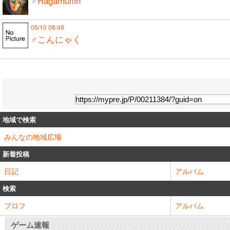
♂Ragamuffin
05/10 06:48
♂こんにゃく
地域で検索
みんなの地域広場
新着投稿
日記
アルバム
検索
プロフ
アルバム
ゲーム速報