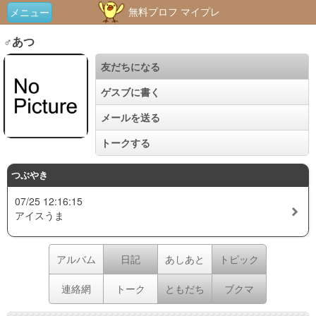
無料プロフ マイプレ
メニュー
♂あつ
友だちになる
ゲスブに書く
メールを送る
トークする
つぶやき
07/25 12:16:15
アイスうま
アルバム
日記
あしあと
トピック
連絡網
トーク
ともだち
ブクマ