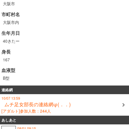
大阪市
市町村名
大阪市内
生年月日
40きたー
身長
167
血液型
B型
連絡網
10/07 13:59
ムチ足女部長の連絡網φ(．．)
[アダルト]参加人数：244人
あしあと
08/01 09:15