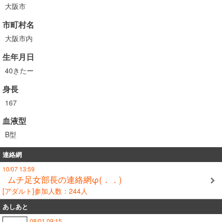
大阪市
市町村名
大阪市内
生年月日
40きたー
身長
167
血液型
B型
連絡網
10/07 13:59
ムチ足女部長の連絡網φ(．．)
[アダルト]参加人数：244人
あしあと
08/01 09:15