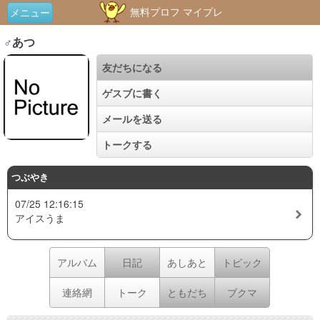
無料プロフ マイプレ
メニュー
♂あつ
友だちになる
ゲスブに書く
メールを送る
トークする
つぶやき
07/25 12:16:15
アイスうま
アルバム
日記
あしあと
トピック
連絡網
トーク
ともだち
ブクマ