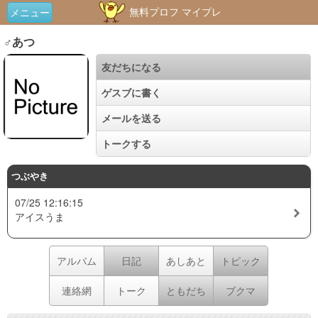
無料プロフ マイプレ
メニュー
♂あつ
友だちになる
ゲスブに書く
メールを送る
トークする
つぶやき
07/25 12:16:15
アイスうま
アルバム
日記
あしあと
トピック
連絡網
トーク
ともだち
ブクマ