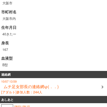
大阪市
市町村名
大阪市内
生年月日
40きたー
身長
167
血液型
B型
連絡網
10/07 13:59
ムチ足女部長の連絡網φ(．．)
[アダルト]参加人数：244人
あしあと
08/01 09:15