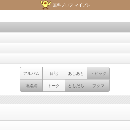
無料プロフ マイプレ
アルバム
日記
あしあと
トピック
連絡網
トーク
ともだち
ブクマ