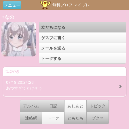
無料プロフ マイプレ
メニュー
♀なの
友だちになる
ゲスブに書く
メールを送る
トークする
つぶやき
07/19 20:24:28
あつすぎてとけそう
アルバム
日記
あしあと
トピック
連絡網
トーク
ともだち
ブクマ