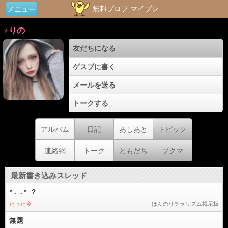
無料プロフ マイプレ
メニュー
♀りの
友だちになる
ゲスブに書く
メールを送る
トークする
アルバム
日記
あしあと
トピック
連絡網
トーク
ともだち
ブクマ