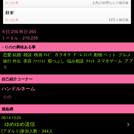
今日:236 昨日:260
トータル：219,235
♀りのの興味ある事
恋愛 結婚
雑談
映画 ﾃﾚﾋﾞ
カラオケ
ｹﾞｰﾑ ｺﾐｯｸ
動物 ペット
グルメ
旅行 外出
美容 ﾌｧｯｼｮﾝ
暇つぶし
悩み相談
ﾁｬｯﾄ
スマホゲーム
アプ
リ
自己紹介コーナー
ハンドルネーム
りの
連絡網
06/14 13:24
ゆめゆめ送信
[アダルト]参加人数：344人