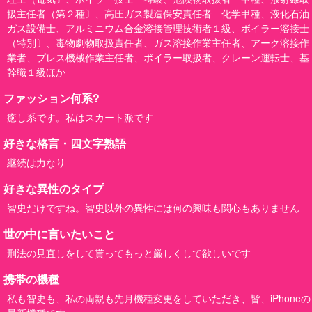
扱主任者（第２種〕、高圧ガス製造保安責任者 化学甲種、液化石油
ガス設備士、アルミニウム合金溶接管理技術者１級、ボイラー溶接士
（特別〕、毒物劇物取扱責任者、ガス溶接作業主任者、アーク溶接作
業者、プレス機械作業主任者、ボイラー取扱者、クレーン運転士、基
幹職１級ほか
ファッション何系?
癒し系です。私はスカート派です
好きな格言・四文字熟語
継続は力なり
好きな異性のタイプ
智史だけですね。智史以外の異性には何の興味も関心もありません
世の中に言いたいこと
刑法の見直しをして貰ってもっと厳しくして欲しいです
携帯の機種
私も智史も、私の両親も先月機種変更をしていただき、皆、iPhoneの