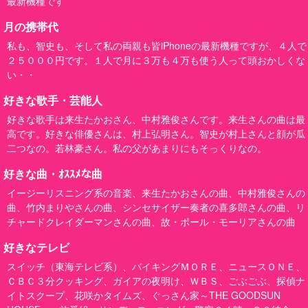
最新機種です
月の携帯代
私も、智史も、そして私の両親も皆iPhoneの最新機種ですが、４人で
２５０００円です。１人で月に３万も４万も使う人って頭おかしくな
い・・
好きな歌手・芸能人
好きな歌手は来生たかおさん、中村雅俊さんです。来生さんの曲は最
高です。好きな俳優さんは、村上弘明さん。智史が村上さんと顔が瓜
二つなの。若林豪さん。私の父があまりにもそっくりなの。
好きな曲・ｵｽｽﾒな曲
イージーリスニング系の音楽、来生たかおさんの曲、中村雅俊さんの
曲、竹内まりやさんの曲、シンセサイザー奏者の喜多郎さんの曲、リ
チャードクレイダーマンさんの曲、故・ポール・モーリアさんの曲
好きなテレビ
スイッチ（東海テレビ系）、バイキングＭＯＲＥ、ニュースＯＮＥ、
ＣＢＣ３分クッキング、ガイアの夜明け、ＷＢＳ、ごぶごぶ、探偵ナ
イトスクープ、花咲かタイムズ、ぐっさん家～THE GOODSUN