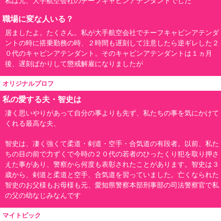
私は元、大手航空会社のチーフキャビンアテンダントでした
職場に変な人いる？
居ましたよ。たくさん。私が大手航空会社でチーフキャビンアテンダ
ントの時に搭乗勤務の時、２時間も遅刻して注意したら逆ギレした２
０代のキャビンアテンダント。そのキャビンアテンダントは１ヵ月
後、遅刻ばかりして懲戒解雇になりましたが
オリジナルプロフ
私の愛する夫・智史は
凄く思いやりがあって自分の事よりも先ず、私たちの事を気にかけて
くれる最高な夫、
智史は、凄く強くて柔道・剣道・空手・合気道の有段者。以前、私た
ちの目の前で力ずくで今時の２０代の若者のひったくり犯を取り押さ
えた事があり、警察から何度も表彰されたことがあります。智史は３
歳から、剣道と柔道と空手、合気道を習っていました。亡くなられた
智史のお父様もお母様も元、愛知県警察本部刑事部の司法警察官で私
の父の幼なじみなんです
マイトピック