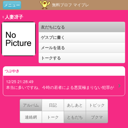
無料プロフ マイプレ
メニュー
♀人妻冴子
友だちになる
ゲスブに書く
メールを送る
トークする
つぶやき
12/25 21:28:49
本当に多いですね、今時の若者による悪質極まりない犯罪が
アルバム
日記
あしあと
トピック
連絡網
トーク
ともだち
ブクマ