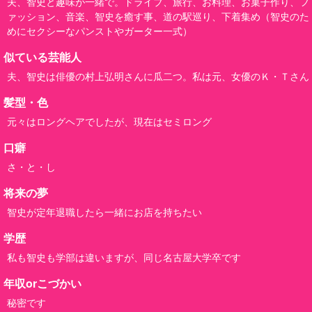
夫、智史と趣味が一緒で。ドライブ、旅行、お料理、お菓子作り、フ
ァッション、音楽、智史を癒す事、道の駅巡り、下着集め（智史のた
めにセクシーなパンストやガーター一式）
似ている芸能人
夫、智史は俳優の村上弘明さんに瓜二つ。私は元、女優のＫ・Ｔさん
髪型・色
元々はロングヘアでしたが、現在はセミロング
口癖
さ・と・し
将来の夢
智史が定年退職したら一緒にお店を持ちたい
学歴
私も智史も学部は違いますが、同じ名古屋大学卒です
年収orこづかい
秘密です