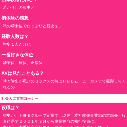
若かりしの智史と
初体験の感想
私の騎乗位でたっぷりと智史を。
経験人数は？
智史１人だけね
一番好きな体位
騎乗位、座位、正常位
AVは見たことある？
時々智史が私とのセックスの時にＨＤＤムービーカメラで撮影してく
れるの
社会人に質問コーナー
役職は？
智史が、トヨタグループ企業で、現在、本社開発事業部の本部長＝役
員待遇で２０２１年３月から事業担当の執行役員に。