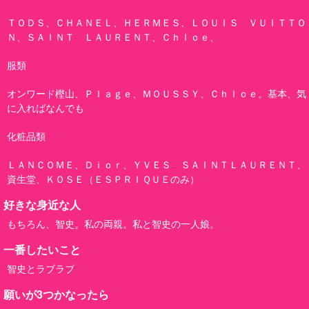
ＴＯＤＳ、ＣＨＡＮＥＬ、ＨＥＲＭＥＳ、ＬＯＵＩＳ ＶＵＩＴＴＯ
Ｎ、ＳＡＩＮＴ ＬＡＵＲＥＮＴ、Ｃｈｌｏｅ、
服類
オンワード樫山、Ｐｌａｇｅ、ＭＯＵＳＳＹ、Ｃｈｌｏｅ。基本、気
に入ればなんでも
化粧品類
ＬＡＮＣＯＭＥ、Ｄｉｏｒ、ＹＶＥＳ ＳＡＩＮＴＬＡＵＲＥＮＴ、
資生堂、ＫＯＳＥ（ＥＳＰＲＩＱＵＥのみ）
好きな身近な人
もちろん、智史。私の両親。私と智史の一人娘。
一番したいこと
智史とラブラブ
願いが3つかなったら