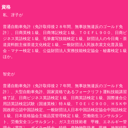
資格
私、冴子が
普通自動車免許（免許取得後２８年間、無事故無違反のゴールド免
許〕、日商英検１級、日商簿記検定１級、ＴＯＥＦＬ９００、日商ビ
ジネス英語検定１級、毛筆書写技能検定１級、財団法人の今日庵・茶
道資料館主催茶道文化検定１級、一般財団法人民族衣裳文化普及協
会・マナー検定１級、公益財団法人実務技能検定協会・秘書検定１級
ほか。
智史が
普通自動車免許（免許取得後２７年間、無事故無違反のゴールド免
許〕、大型自動車免許、国家資格であるフォークリフト運転技能講習
修了証、日商ビジネス英語検定１級、日商英語検定１級、国際連合公
用語英語検定試験（国連英検〕特Ａ級、ＴＯＥｉＣ９００、ＨＳＫ中
国政府公認中国語検定、一般財団法人日本中国語検定協会中国語検定
１級、日本規格協会主催品質管理検定１級、労働衛生コンサルタン
ト、労働安全コンサルタント、ガス主任技術者 甲種、エネルギー管
理士（電気〕、ボイラー技士 特級、危険物取扱者 甲種、放射線取