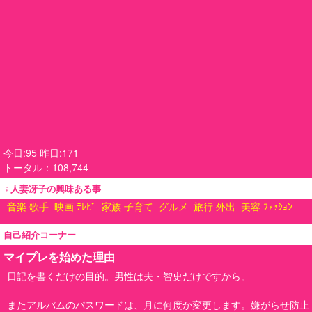
今日:95 昨日:171
トータル：108,744
♀人妻冴子の興味ある事
音楽 歌手
映画 ﾃﾚﾋﾞ
家族 子育て
グルメ
旅行 外出
美容 ﾌｧｯｼｮﾝ
自己紹介コーナー
マイプレを始めた理由
日記を書くだけの目的。男性は夫・智史だけですから。
またアルバムのパスワードは、月に何度か変更します。嫌がらせ防止