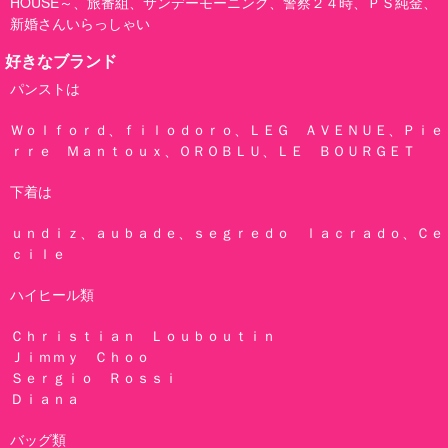
HOUSE～、旅番組、サンデーモーニング、警察２４時、ＰＳ純金、
新婚さんいらっしゃい
好きなブランド
パンストは
Ｗｏｌｆｏｒｄ、ｆｉｌｏｄｏｒｏ、ＬＥＧ ＡＶＥＮＵＥ、Ｐｉｅ
ｒｒｅ Ｍａｎｔｏｕｘ、ＯＲＯＢＬＵ、ＬＥ ＢＯＵＲＧＥＴ
下着は
ｕｎｄｉｚ、ａｕｂａｄｅ、ｓｅｇｒｅｄｏ ｌａｃｒａｄｏ、Ｃｅ
ｃｉｌｅ
ハイヒール類
Ｃｈｒｉｓｔｉａｎ Ｌｏｕｂｏｕｔｉｎ
Ｊｉｍｍｙ Ｃｈｏｏ
Ｓｅｒｇｉｏ Ｒｏｓｓｉ
Ｄｉａｎａ
バッグ類