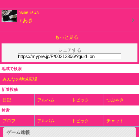
06/08 15:48
♀あき
もっと見る
シェアする
地域で検索
みんなの地域広場
新着投稿
日記
アルバム
トピック
つぶやき
検索
プロフ
アルバム
トピック
チャット
ゲーム速報