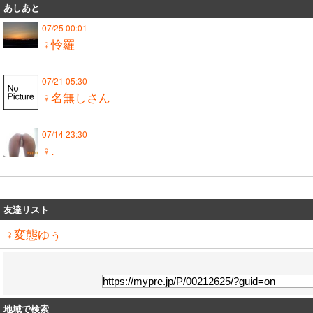
あしあと
07/25 00:01
♀怜羅
07/21 05:30
♀名無しさん
07/14 23:30
♀.
友達リスト
♀変態ゆぅ
地域で検索