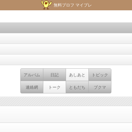
無料プロフ マイプレ
アルバム
日記
あしあと
トピック
連絡網
トーク
ともだち
ブクマ