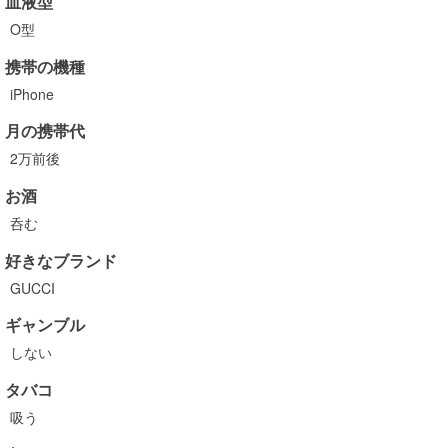
血液型
O型
携帯の機種
iPhone
月の携帯代
2万前後
お酒
呑む
好きなブランド
GUCCI
ギャンブル
しない
タバコ
吸う