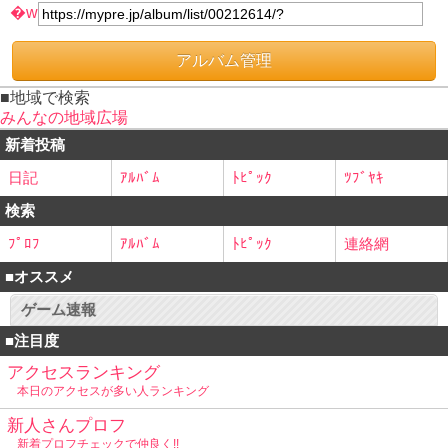
�w
アルバム管理
■地域で検索
みんなの地域広場
新着投稿
日記
ｱﾙﾊﾞﾑ
ﾄﾋﾟｯｸ
ﾂﾌﾞﾔｷ
検索
ﾌﾟﾛﾌ
ｱﾙﾊﾞﾑ
ﾄﾋﾟｯｸ
連絡網
■オススメ
ゲーム速報
■注目度
アクセスランキング
本日のアクセスが多い人ランキング
新人さんプロフ
新着プロフチェックで仲良く!!