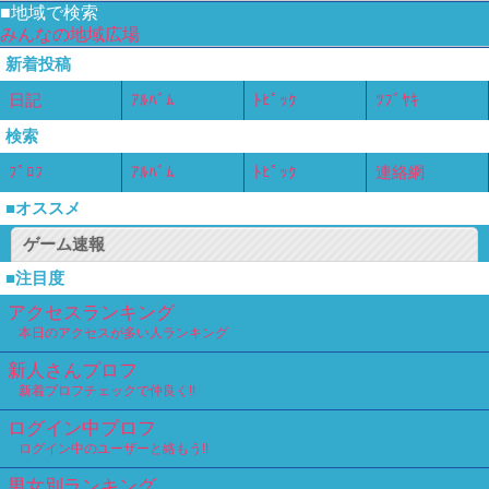
■地域で検索
みんなの地域広場
新着投稿
日記
ｱﾙﾊﾞﾑ
ﾄﾋﾟｯｸ
ﾂﾌﾞﾔｷ
検索
ﾌﾟﾛﾌ
ｱﾙﾊﾞﾑ
ﾄﾋﾟｯｸ
連絡網
■オススメ
ゲーム速報
■注目度
アクセスランキング
本日のアクセスが多い人ランキング
新人さんプロフ
新着プロフチェックで仲良く!!
ログイン中プロフ
ログイン中のユーザーと絡もう!!
男女別ランキング