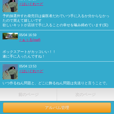
♂はいぐれーど
予約抽選外すわ発売日は歯医者だわでいつ手に入るか分からなかっ
たので買えて嬉しいです
欲しいキットが店頭で手に入ることの幸せを噛み締めています(笑)
05/04 16:59
♂ぁぅる(owl)
ボックスアートがカッコいい！！
遂に手に入ったんですね！
05/04 13:53
♂はいぐれーど
いつ作るねん問題と、どこに飾るねん問題は先送りと言うことで。
前のページ
次のページ
アルバム管理