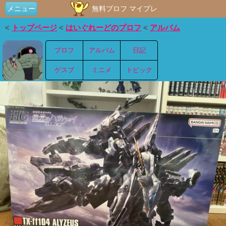
メニュー
無料プロフ マイプレ
<
トップページ
<
はいぐれーどのプロフ
<
アルバム
プロフ
アルバム
日記
ゲスブ
ミニメ
トピック