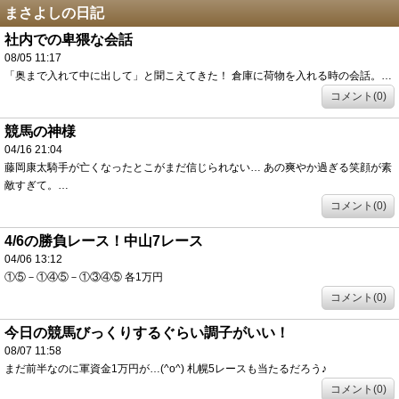
まさよしの日記
社内での卑猥な会話
08/05 11:17
「奥まで入れて中に出して」と聞こえてきた！ 倉庫に荷物を入れる時の会話。…
コメント(0)
競馬の神様
04/16 21:04
藤岡康太騎手が亡くなったとこがまだ信じられない… あの爽やか過ぎる笑顔が素
敵すぎて。…
コメント(0)
4/6の勝負レース！中山7レース
04/06 13:12
①⑤－①④⑤－①③④⑤ 各1万円
コメント(0)
今日の競馬びっくりするぐらい調子がいい！
08/07 11:58
まだ前半なのに軍資金1万円が…(^o^) 札幌5レースも当たるだろう♪
コメント(0)