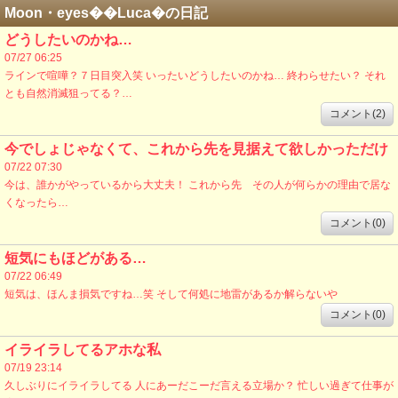
Moon・eyes��Luca�の日記
どうしたいのかね…
07/27 06:25
ラインで喧嘩？７日目突入笑 いったいどうしたいのかね… 終わらせたい？ それ
とも自然消滅狙ってる？…
コメント(2)
今でしょじゃなくて、これから先を見据えて欲しかっただけ
07/22 07:30
今は、誰かがやっているから大丈夫！ これから先 その人が何らかの理由で居な
くなったら…
コメント(0)
短気にもほどがある…
07/22 06:49
短気は、ほんま損気ですね…笑 そして何処に地雷があるか解らないや
コメント(0)
イライラしてるアホな私
07/19 23:14
久しぶりにイライラしてる 人にあーだこーだ言える立場か？ 忙しい過ぎて仕事が