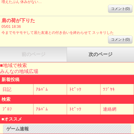
増えたぶん 休みがない…
コメント(0)
肩の荷が下りた
05/01 18:36
今までモヤモヤして居た友達との付き合いを終わらせて スッキリした
コメント(0)
前のページ
次のページ
■地域で検索
みんなの地域広場
新着投稿
日記
ｱﾙﾊﾞﾑ
ﾄﾋﾟｯｸ
ﾂﾌﾞﾔｷ
検索
ﾌﾟﾛﾌ
ｱﾙﾊﾞﾑ
ﾄﾋﾟｯｸ
連絡網
■オススメ
ゲーム速報