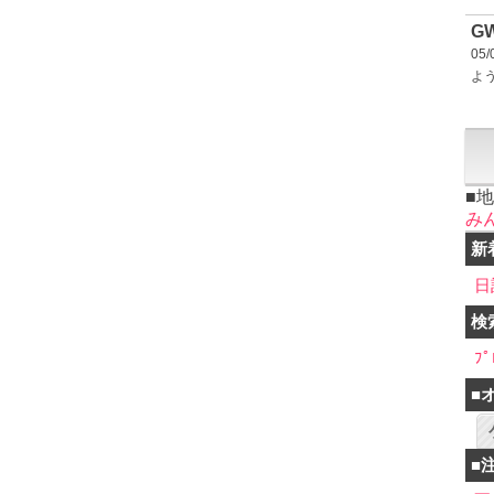
G
05/
よ
■
み
新
日
検
ﾌﾟ
■
■