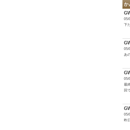
か
G
05/
下
G
05/
あ
G
05/
最
回
G
05/
昨