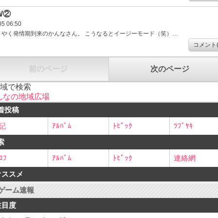
W②
05 06:50
うやく発情期到来のかんなさん。 こうなるとイージーモード（笑）…
コメント(
前のページ
次のページ
地域で検索
んなの地域広場
着投稿
記
ｱﾙﾊﾞﾑ
ﾄﾋﾟｯｸ
ﾂﾌﾞﾔｷ
索
ﾛﾌ
ｱﾙﾊﾞﾑ
ﾄﾋﾟｯｸ
連絡網
オススメ
ゲーム速報
注目度