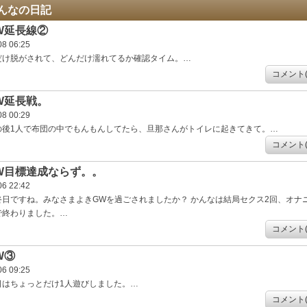
んなの日記
W延長線②
08 06:25
だけ脱がされて、どんだけ濡れてるか確認タイム。…
コメント(
W延長戦。
08 00:29
の後1人で布団の中でもんもんしてたら、旦那さんがトイレに起きてきて。…
コメント(
W目標達成ならず。。
06 22:42
終日ですね。みなさまよきGWを過ごされましたか？ かんなは結局セクス2回、オナ
で終わりました。…
コメント(
W③
06 09:25
日はちょっとだけ1人遊びしました。…
コメント(