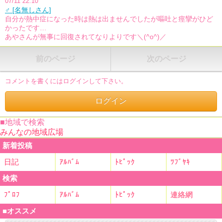
07/11 22:10
♂ [名無しさん]
自分が熱中症になった時は熱は出ませんでしたが嘔吐と痙攣がひど
かったです…
あやさんが無事に回復されてなりよりです＼(^o^)／
前のページ
次のページ
コメントを書くにはログインして下さい。
■地域で検索
みんなの地域広場
新着投稿
日記
ｱﾙﾊﾞﾑ
ﾄﾋﾟｯｸ
ﾂﾌﾞﾔｷ
検索
ﾌﾟﾛﾌ
ｱﾙﾊﾞﾑ
ﾄﾋﾟｯｸ
連絡網
■オススメ