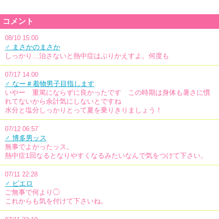
コメント
08/10 15:00
♂ まさかのまさか
しっかり…治さないと熱中症はぶりかえすよ。何度も
07/17 14:00
♂ なー＃着物男子目指します
いやー 重篤にならずに良かったです この時期は身体も暑さに慣
れてないから余計気にしないとですね
水分と塩分しっかりとって夏を乗りきりましょう！
07/12 06:57
♂ 博多男ッス
無事でよかったッス。
熱中症1回なるとなりやすくなるみたいなんで気をつけて下さい。
07/11 22:28
♂ ピエロ
ご無事で何より◯
これからも気を付けて下さいね。