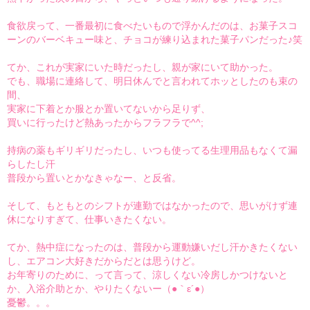
食欲戻って、一番最初に食べたいもので浮かんだのは、お菓子スコ
ーンのバーベキュー味と、チョコが練り込まれた菓子パンだった♪笑
てか、これが実家にいた時だったし、親が家にいて助かった。
でも、職場に連絡して、明日休んでと言われてホッとしたのも束の
間、
実家に下着とか服とか置いてないから足りず、
買いに行ったけど熱あったからフラフラで^^;
持病の薬もギリギリだったし、いつも使ってる生理用品もなくて漏
らしたし汗
普段から置いとかなきゃなー、と反省。
そして、もともとのシフトが連勤ではなかったので、思いがけず連
休になりすぎて、仕事いきたくない。
てか、熱中症になったのは、普段から運動嫌いだし汗かきたくない
し、エアコン大好きだからだとは思うけど。
お年寄りのために、って言って、涼しくない冷房しかつけないと
か、入浴介助とか、やりたくないー（●｀ε´●）
憂鬱。。。