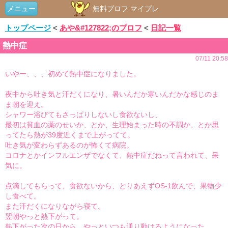
メニュー
無料プロフ マイプレ
トップページ
<
あや&#127822;のプロフ
<
日記一覧
熱中症
07/11 20:58
いやー、、、初めて熱中症になりました。
夜中から吐き気と汗だくになり、暑いんだか寒いんだかな感じのま
ま朝を迎え。
シャワー浴びてもさっぱりしないし食欲ないし、
最初は貧血の薬のせいか、とか、生理始まった時の不調か、とか思
ってたら熱が39度近くまで上がってて。
吐き気が変わらずあるのが怖くて病院。
コロナとかインフルエンザでなくて、熱中症だねって言われて、呆
気に。
点滴してもらって、食欲ないから、とりあえずOS-1飲んで、果物少
し食べて。
また汗だくになりながら寝て。
翌朝やっと熱下がって。
熱下がった次の日から、やっといつも通り動けるようになった。