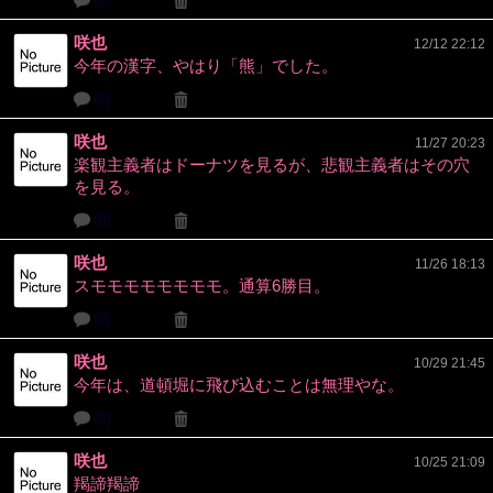
咲也
12/12 22:12
今年の漢字、やはり「熊」でした。
(0)
咲也
11/27 20:23
楽観主義者はドーナツを見るが、悲観主義者はその穴
を見る。
(0)
咲也
11/26 18:13
スモモモモモモモモ。通算6勝目。
(0)
咲也
10/29 21:45
今年は、道頓堀に飛び込むことは無理やな。
(0)
咲也
10/25 21:09
羯諦羯諦