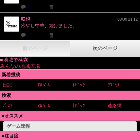
(0)
咲也
08/30 21:12
冷やし中華、続けました。
(2)
前のページ
次のページ
■地域で検索
みんなの地域広場
新着投稿
日記
ｱﾙﾊﾞﾑ
ﾄﾋﾟｯｸ
ﾂﾌﾞﾔｷ
検索
ﾌﾟﾛﾌ
ｱﾙﾊﾞﾑ
ﾄﾋﾟｯｸ
連絡網
■オススメ
ゲーム速報
■注目度