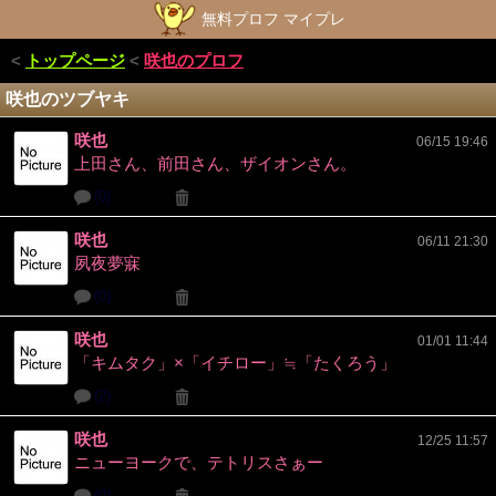
無料プロフ マイプレ
<
トップページ
<
咲也のプロフ
咲也のツブヤキ
咲也
06/15 19:46
上田さん、前田さん、ザイオンさん。
(0)
咲也
06/11 21:30
夙夜夢寐
(0)
咲也
01/01 11:44
「キムタク」×「イチロー」≒「たくろう」
(2)
咲也
12/25 11:57
ニューヨークで、テトリスさぁー
(0)