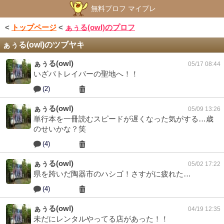
無料プロフ マイプレ
<
トップページ
<
ぁぅる(owl)のプロフ
ぁぅる(owl)のツブヤキ
ぁぅる(owl)
05/17 08:44
いざパトレイバーの聖地へ！！
(2)
ぁぅる(owl)
05/09 13:26
単行本を一冊読むスピードが遅くなった気がする…歳
のせいかな？笑
(4)
ぁぅる(owl)
05/02 17:22
県を跨いだ陶器市のハシゴ！さすがに疲れた…
(4)
ぁぅる(owl)
04/19 12:35
未だにレンタルやってる店があった！！