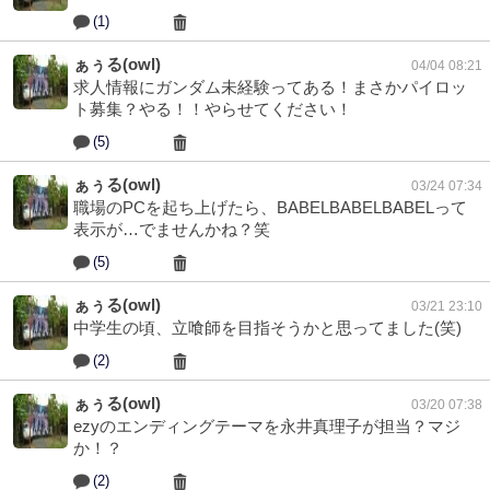
(1)
ぁぅる(owl)
04/04 08:21
求人情報にガンダム未経験ってある！まさかパイロッ
ト募集？やる！！やらせてください！
(5)
ぁぅる(owl)
03/24 07:34
職場のPCを起ち上げたら、BABELBABELBABELって
表示が…でませんかね？笑
(5)
ぁぅる(owl)
03/21 23:10
中学生の頃、立喰師を目指そうかと思ってました(笑)
(2)
ぁぅる(owl)
03/20 07:38
ezyのエンディングテーマを永井真理子が担当？マジ
か！？
(2)