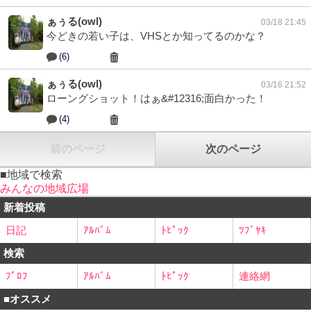
ぁぅる(owl)
03/18 21:45
今どきの若い子は、VHSとか知ってるのかな？
(6)
ぁぅる(owl)
03/16 21:52
ローングショット！はぁ&#12316;面白かった！
(4)
前のページ
次のページ
■地域で検索
みんなの地域広場
新着投稿
日記
ｱﾙﾊﾞﾑ
ﾄﾋﾟｯｸ
ﾂﾌﾞﾔｷ
検索
ﾌﾟﾛﾌ
ｱﾙﾊﾞﾑ
ﾄﾋﾟｯｸ
連絡網
■オススメ