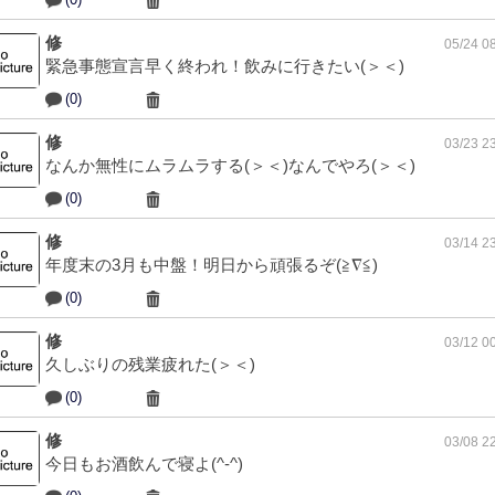
修
05/24 0
緊急事態宣言早く終われ！飲みに行きたい(＞＜)
(0)
修
03/23 2
なんか無性にムラムラする(＞＜)なんでやろ(＞＜)
(0)
修
03/14 2
年度末の3月も中盤！明日から頑張るぞ(≧∇≦)
(0)
修
03/12 0
久しぶりの残業疲れた(＞＜)
(0)
修
03/08 2
今日もお酒飲んで寝よ(^-^)