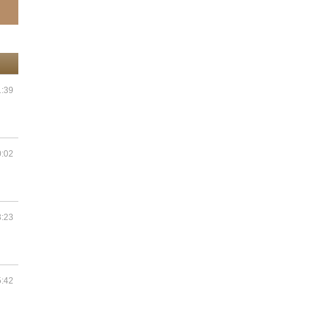
1:39
0:02
3:23
5:42