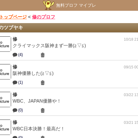
無料プロフ マイプレ
トップページ
<
修のプロフ
のツブヤキ
修
10/18 2
クライマックス阪神まず一勝(≧▽≦)
(4)
修
09/15 0
阪神優勝した(≧▽≦)
(1)
修
03/22 1
WBC、JAPAN優勝や！
(0)
修
03/21 1
WBC日本決勝！最高だ！
(0)