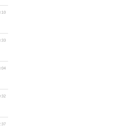
8:10
3:33
3:04
0:32
2:37