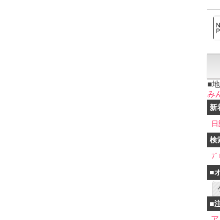
■
み
新
日
検
ﾌﾟ
■
■
ア