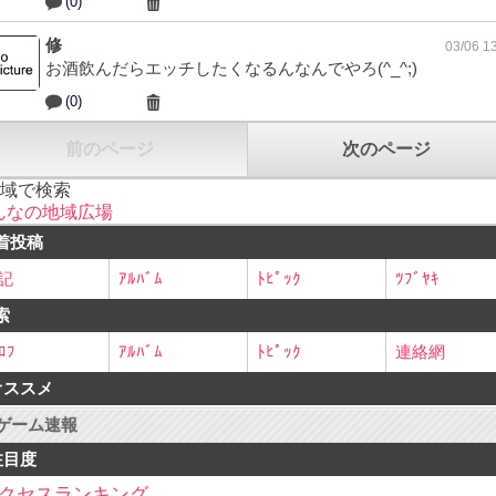
(0)
修
03/06 1
お酒飲んだらエッチしたくなるんなんでやろ(^_^;)
(0)
前のページ
次のページ
地域で検索
んなの地域広場
着投稿
記
ｱﾙﾊﾞﾑ
ﾄﾋﾟｯｸ
ﾂﾌﾞﾔｷ
索
ﾛﾌ
ｱﾙﾊﾞﾑ
ﾄﾋﾟｯｸ
連絡網
オススメ
ゲーム速報
注目度
クセスランキング