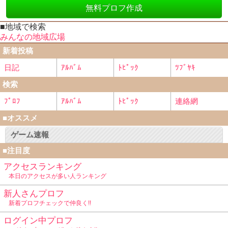
無料プロフ作成
■地域で検索
みんなの地域広場
新着投稿
日記
ｱﾙﾊﾞﾑ
ﾄﾋﾟｯｸ
ﾂﾌﾞﾔｷ
検索
ﾌﾟﾛﾌ
ｱﾙﾊﾞﾑ
ﾄﾋﾟｯｸ
連絡網
■オススメ
ゲーム速報
■注目度
アクセスランキング
本日のアクセスが多い人ランキング
新人さんプロフ
新着プロフチェックで仲良く!!
ログイン中プロフ