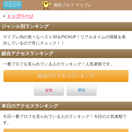
メニュー
無料プロフ マイプレ
<
トップページ
ジャンル別ランキング
マイプレ内の色々なベスト30をPICKUP！リアルタイムの情報を表
示しているので常にチェック！！
総合アクセスランキング
一番プロフを見られている人のランキング！人気者順です。
総合のアクセスランキング
女性
男性
本日のアクセスランキング
今日一番プロフを見られている人のランキング！今日の人気者順で
す。