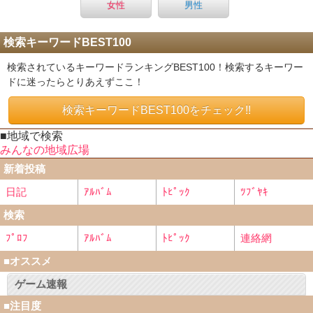
女性
男性
検索キーワードBEST100
検索されているキーワードランキングBEST100！検索するキーワー
ドに迷ったらとりあえずここ！
検索キーワードBEST100をチェック!!
■地域で検索
みんなの地域広場
新着投稿
日記
ｱﾙﾊﾞﾑ
ﾄﾋﾟｯｸ
ﾂﾌﾞﾔｷ
検索
ﾌﾟﾛﾌ
ｱﾙﾊﾞﾑ
ﾄﾋﾟｯｸ
連絡網
■オススメ
ゲーム速報
■注目度