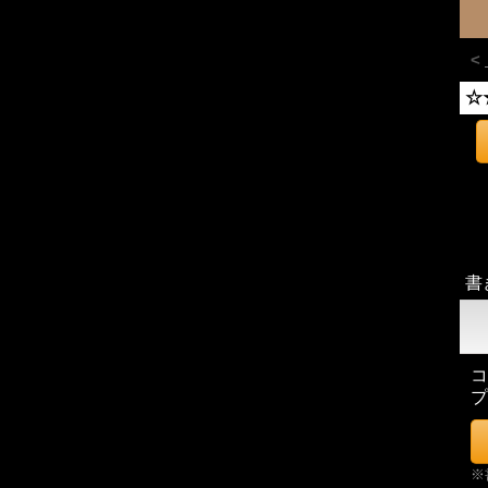
<
☆
書
コ
プ
※