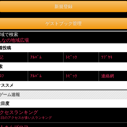
新規登録
ゲストブック管理
地域で検索
んなの地域広場
着投稿
記
ｱﾙﾊﾞﾑ
ﾄﾋﾟｯｸ
ﾂﾌﾞﾔｷ
索
ﾛﾌ
ｱﾙﾊﾞﾑ
ﾄﾋﾟｯｸ
連絡網
オススメ
ゲーム速報
注目度
クセスランキング
本日のアクセスが多い人ランキング