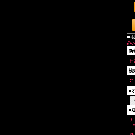
■
み
新
日
検
ﾌﾟ
■
■
ア