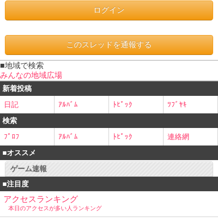
■地域で検索
みんなの地域広場
新着投稿
日記
ｱﾙﾊﾞﾑ
ﾄﾋﾟｯｸ
ﾂﾌﾞﾔｷ
検索
ﾌﾟﾛﾌ
ｱﾙﾊﾞﾑ
ﾄﾋﾟｯｸ
連絡網
■オススメ
ゲーム速報
■注目度
アクセスランキング
本日のアクセスが多い人ランキング