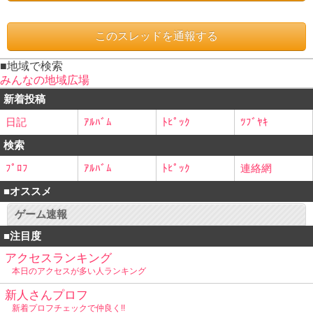
■地域で検索
みんなの地域広場
新着投稿
日記
ｱﾙﾊﾞﾑ
ﾄﾋﾟｯｸ
ﾂﾌﾞﾔｷ
検索
ﾌﾟﾛﾌ
ｱﾙﾊﾞﾑ
ﾄﾋﾟｯｸ
連絡網
■オススメ
ゲーム速報
■注目度
アクセスランキング
本日のアクセスが多い人ランキング
新人さんプロフ
新着プロフチェックで仲良く!!