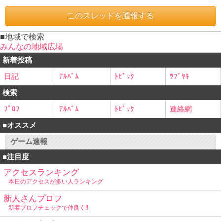
■地域で検索
みんなの地域広場
新着投稿
日記
ｱﾙﾊﾞﾑ
ﾄﾋﾟｯｸ
ﾂﾌﾞﾔｷ
検索
ﾌﾟﾛﾌ
ｱﾙﾊﾞﾑ
ﾄﾋﾟｯｸ
連絡網
■オススメ
ゲーム速報
■注目度
アクセスランキング
本日のアクセスが多い人ランキング
新人さんプロフ
新着プロフチェックで仲良く!!